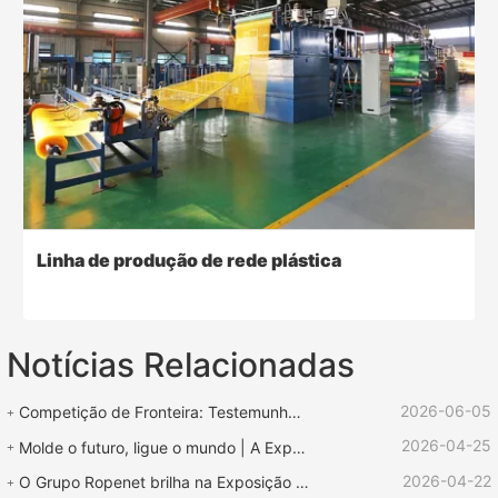
Linha de produção de rede plástica
Notícias Relacionadas
2026-06-05
Competição de Fronteira: Testemunho de Força | Equipamento ROPENET Apoia a Competição de Cordas "Lu Zhen Rescue Cup"
2026-04-25
Molde o futuro, ligue o mundo | A Exposição Internacional de Plásticos e Borracha ROPENET 2026 chega ao fim!
2026-04-22
O Grupo Ropenet brilha na Exposição Internacional de Borracha e Plástico de Xangai e regressa repleto de oportunidades para expandir os seus negócios globais.