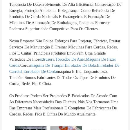
Tendência De Desenvolvimento De Alta Eficiência, Conservação De 
Energia, Proteção Ambiental E Segurança. Como Referência De 
Produtos De Corda Nacionais E Estrangeiros E Formação De 
Máquinas De Automação De Embalagens, Podemos Fornecer 
Poderosa Superioridade Competitiva Para Os Clientes.
Nossa Empresa Não Poupa Esforços Para Projetar, Fabricar, Prestar 
Serviços De Manutenção E Treinar Máquinas Para Cordas, Redes, 
Fios E Cintas. Principais Produtos Envolvem Uma Grande 
Variedade De Fios
Extrusora
,
Torcedor De Anel
,
Máquina De Fazer 
Corda
,corda
Máquina De Trançar
,
Enrolador De Bola
,
Enrolador De 
Carretel
,
Enrolador De Corda
Máquina E Etc. Enquanto Isso, 
Também Somos Fabricantes De Todos Os Tipos De Produtos De 
Corda, Rede, Fio E Cinta.
Os Produtos Podem Ser Projetados E Fabricados De Acordo Com 
As Diferentes Necessidades Dos Clientes. Nós Nos Tornamos Uma 
Das Empresas Mais Profissionais E Completas De Fabricantes De 
Cordas, Redes, Fios E Cintas Do Mundo Atualmente.